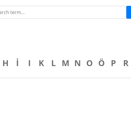
H
İ
I
K
L
M
N
O
Ö
P
R