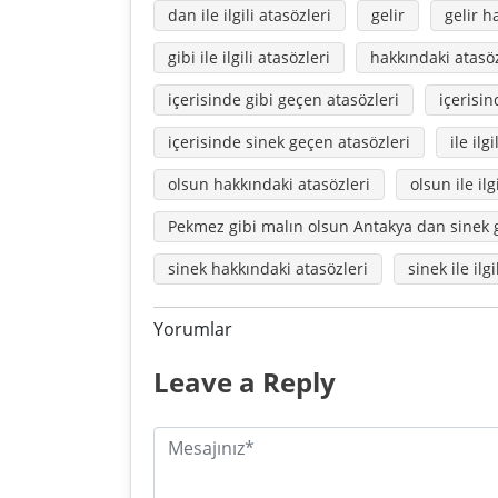
dan ile ilgili atasözleri
gelir
gelir h
gibi ile ilgili atasözleri
hakkındaki atasöz
içerisinde gibi geçen atasözleri
içerisi
içerisinde sinek geçen atasözleri
ile ilg
olsun hakkındaki atasözleri
olsun ile ilg
Pekmez gibi malın olsun Antakya dan sinek 
sinek hakkındaki atasözleri
sinek ile ilgi
Yorumlar
Leave a Reply