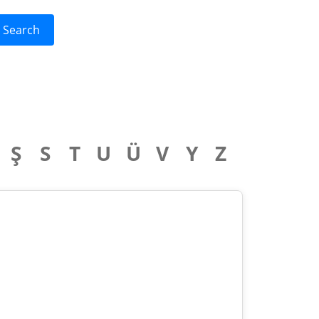
Search
Ş
S
T
U
Ü
V
Y
Z