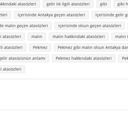
akkındaki atasözleri
gelir ile ilgili atasözleri
gibi
gibi 
leri
içerisinde Antakya geçen atasözleri
içerisinde gelir 
nde malın geçen atasözleri
içerisinde olsun geçen atasözleri
ili atasözleri
malın
malın hakkındaki atasözleri
malın i
ili atasözleri
Pekmez
Pekmez gibi malın olsun Antakya dan
gelir atasözünün anlamı
Pekmez hakkındaki atasözleri
Pek
li atasözleri