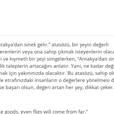
akya’dan sinek gelir.” atasözü, bir şeyin değerli
erenlerin veya ona sahip çıkmak isteyenlerin olac
i ve kıymetli bir şeyi simgelerken, “Antakya’dan sin
ik taleplerin artacağını anlatır. Yani, ne kadar değ
mak için yakınınızda olacaktır. Bu atasözü, sahip o
enle etrafınızdaki insanların o değerlere yönelme
terse başarı olsun, değeri artan her şey, dikkat çeker.
le goods, even flies will come from far.”