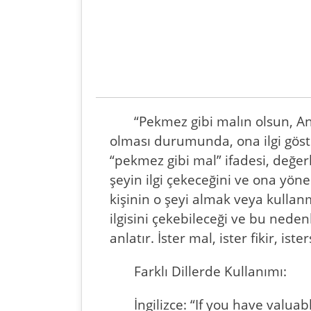
“Pekmez gibi malın olsun, Ant
olması durumunda, ona ilgi göst
“pekmez gibi mal” ifadesi, değerl
şeyin ilgi çekeceğini ve ona yönel
kişinin o şeyi almak veya kullan
ilgisini çekebileceği ve bu ned
anlatır. İster mal, ister fikir, is
Farklı Dillerde Kullanımı:
İngilizce: “If you have valuab