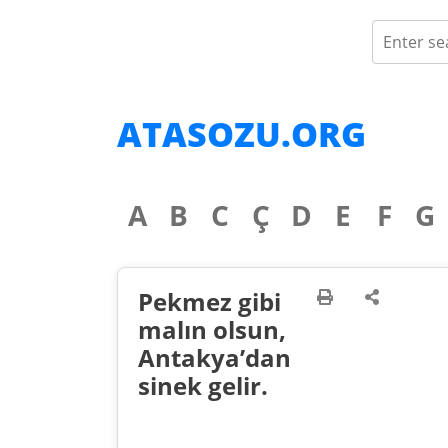
ATASOZU.ORG
A
B
C
Ç
D
E
F
G
Pekmez gibi
malın olsun,
Antakya’dan
sinek gelir.