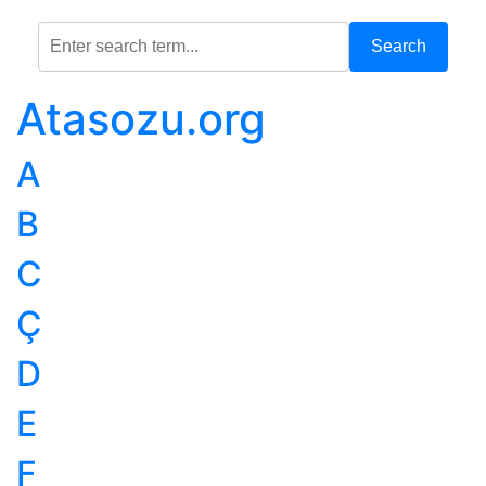
Search
Atasozu.org
A
B
C
Ç
D
E
F