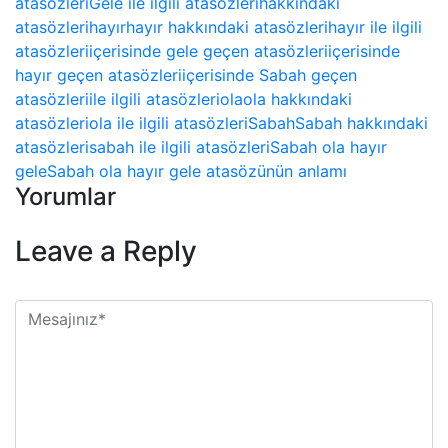
atasözleri
Gele ile ilgili atasözleri
hakkındaki
atasözleri
hayır
hayır hakkındaki atasözleri
hayır ile ilgili
atasözleri
içerisinde gele geçen atasözleri
içerisinde
hayır geçen atasözleri
içerisinde Sabah geçen
atasözleri
ile ilgili atasözleri
ola
ola hakkındaki
atasözleri
ola ile ilgili atasözleri
Sabah
Sabah hakkındaki
atasözleri
sabah ile ilgili atasözleri
Sabah ola hayır
gele
Sabah ola hayır gele atasözünün anlamı
Yorumlar
Leave a Reply