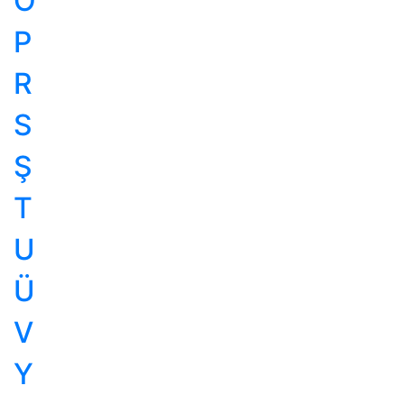
O
P
R
S
Ş
T
U
Ü
V
Y