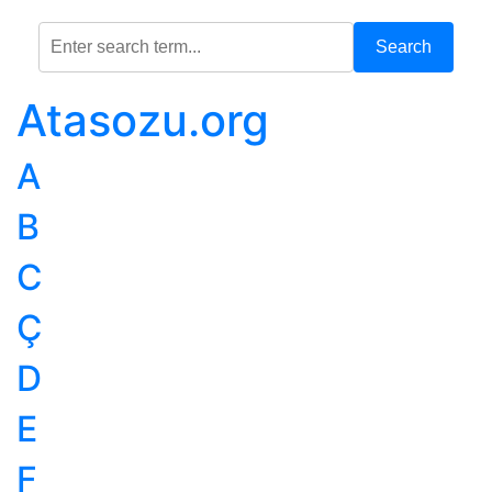
Search
Atasozu.org
A
B
C
Ç
D
E
F