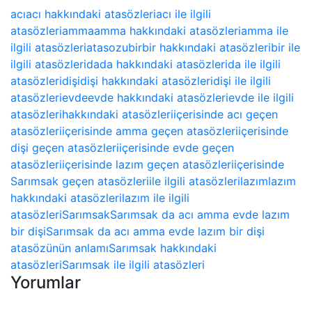
acı
acı hakkındaki atasözleri
acı ile ilgili
atasözleri
amma
amma hakkındaki atasözleri
amma ile
ilgili atasözleri
atasozu
bir
bir hakkındaki atasözleri
bir ile
ilgili atasözleri
da
da hakkındaki atasözleri
da ile ilgili
atasözleri
dişi
dişi hakkındaki atasözleri
dişi ile ilgili
atasözleri
evde
evde hakkındaki atasözleri
evde ile ilgili
atasözleri
hakkındaki atasözleri
içerisinde acı geçen
atasözleri
içerisinde amma geçen atasözleri
içerisinde
dişi geçen atasözleri
içerisinde evde geçen
atasözleri
içerisinde lazım geçen atasözleri
içerisinde
Sarımsak geçen atasözleri
ile ilgili atasözleri
lazım
lazım
hakkındaki atasözleri
lazım ile ilgili
atasözleri
Sarımsak
Sarımsak da acı amma evde lazım
bir dişi
Sarımsak da acı amma evde lazım bir dişi
atasözünün anlamı
Sarımsak hakkındaki
atasözleri
Sarımsak ile ilgili atasözleri
Yorumlar