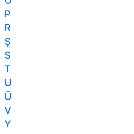
Ö
P
R
Ş
S
T
U
Ü
V
Y