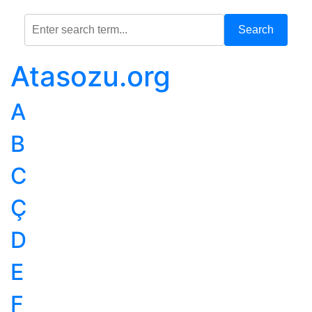
Search
Atasozu.org
A
B
C
Ç
D
E
F