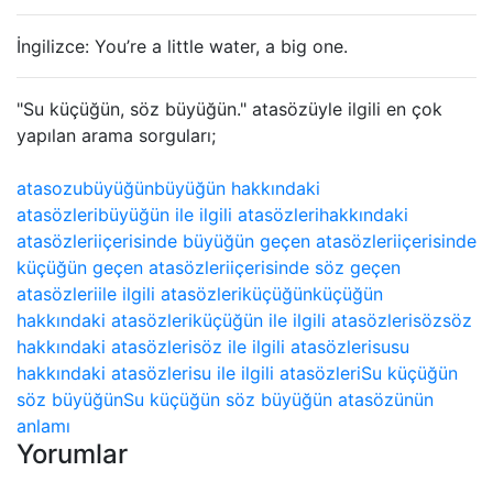
İngilizce: You’re a little water, a big one.
"Su küçüğün, söz büyüğün." atasözüyle ilgili en çok
yapılan arama sorguları;
atasozu
büyüğün
büyüğün hakkındaki
atasözleri
büyüğün ile ilgili atasözleri
hakkındaki
atasözleri
içerisinde büyüğün geçen atasözleri
içerisinde
küçüğün geçen atasözleri
içerisinde söz geçen
atasözleri
ile ilgili atasözleri
küçüğün
küçüğün
hakkındaki atasözleri
küçüğün ile ilgili atasözleri
söz
söz
hakkındaki atasözleri
söz ile ilgili atasözleri
su
su
hakkındaki atasözleri
su ile ilgili atasözleri
Su küçüğün
söz büyüğün
Su küçüğün söz büyüğün atasözünün
anlamı
Yorumlar