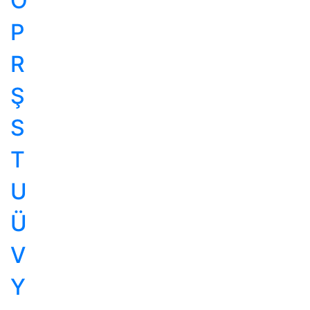
Ö
P
R
Ş
S
T
U
Ü
V
Y