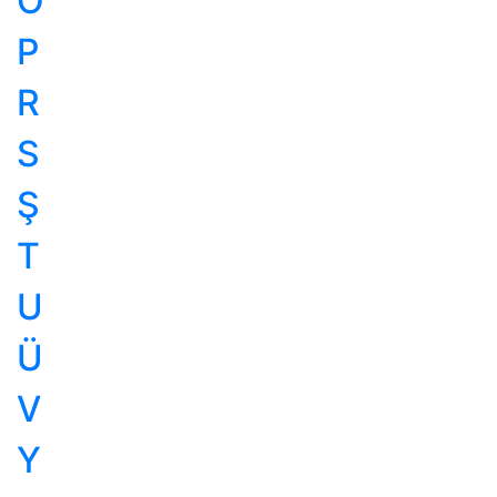
Ö
P
R
S
Ş
T
U
Ü
V
Y