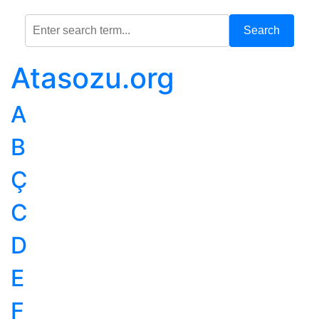
Search
Atasozu.org
A
B
Ç
C
D
E
F