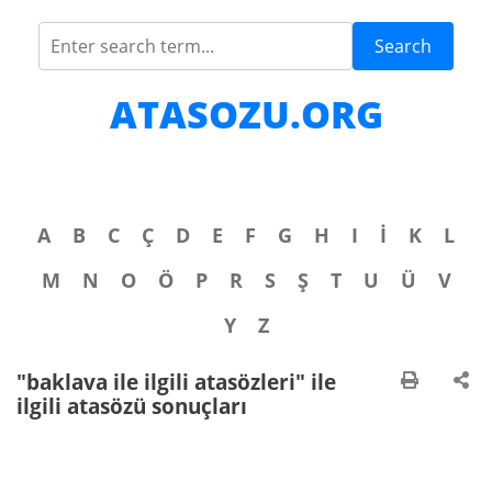
Search
ATASOZU.ORG
A
B
C
Ç
D
E
F
G
H
I
İ
K
L
M
N
O
Ö
P
R
S
Ş
T
U
Ü
V
Y
Z
"baklava ile ilgili atasözleri" ile
ilgili atasözü sonuçları