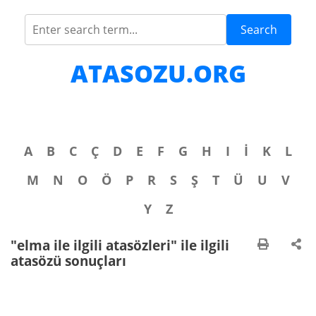
Search
ATASOZU.ORG
A
B
C
Ç
D
E
F
G
H
I
İ
K
L
M
N
O
Ö
P
R
S
Ş
T
Ü
U
V
Y
Z
"elma ile ilgili atasözleri" ile ilgili
atasözü sonuçları