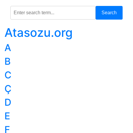
Search
Atasozu.org
A
B
C
Ç
D
E
F