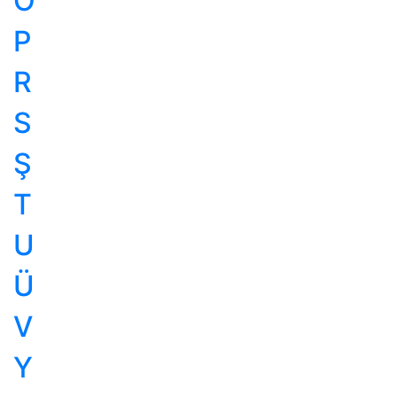
Ö
P
R
S
Ş
T
U
Ü
V
Y