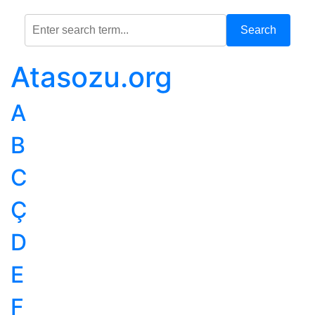
Search
Atasozu.org
A
B
C
Ç
D
E
F