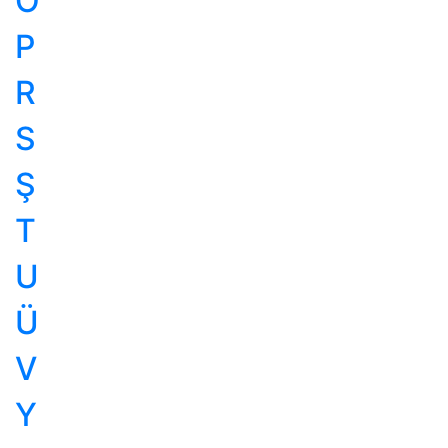
Ö
P
R
S
Ş
T
U
Ü
V
Y