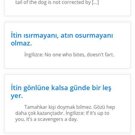
tail of the dog is not corrected by […]
İtin ısırmayanı, atın osurmayanı
olmaz.
İngilizce: No one who bites, doesn’t fart.
İtin gönlüne kalsa günde bir leş
yer.
Tamahkar kişi doymak bilmez. Gözü hep
daha çok kazançtadır. İngilizce: If it’s up to
you, it’s a scavengers a day.