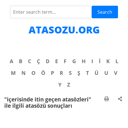
Search
ATASOZU.ORG
A
B
C
Ç
D
E
F
G
H
I
İ
K
L
M
N
O
Ö
P
R
S
Ş
T
Ü
U
V
Y
Z
"içerisinde itin geçen atasözleri"
ile ilgili atasözü sonuçları