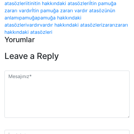
atasözleri
itin
itin hakkındaki atasözleri
İtin pamuğa
zararı vardır
İtin pamuğa zararı vardır atasözünün
anlamı
pamuğa
pamuğa hakkındaki
atasözleri
vardır
vardır hakkındaki atasözleri
zararı
zararı
hakkındaki atasözleri
Yorumlar
Leave a Reply