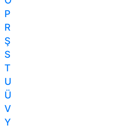
Ö
P
R
Ş
S
T
U
Ü
V
Y