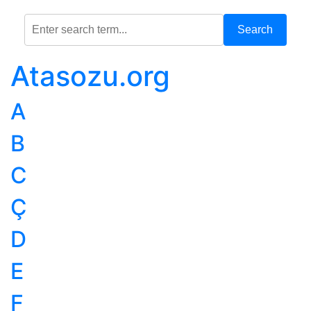
Search
Atasozu.org
A
B
C
Ç
D
E
F