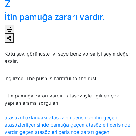
Z
İtin pamuğa zararı vardır.
Kötü şey, görünüşte iyi şeye benziyorsa iyi şeyin değeri
azalır.
İngilizce: The push is harmful to the rust.
"İtin pamuğa zararı vardır." atasözüyle ilgili en çok
yapılan arama sorguları;
atasozu
hakkındaki atasözleri
içerisinde itin geçen
atasözleri
içerisinde pamuğa geçen atasözleri
içerisinde
vardır geçen atasözleri
içerisinde zararı geçen