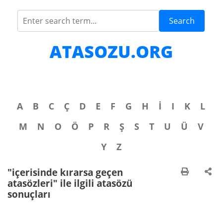
Search
ATASOZU.ORG
A
B
C
Ç
D
E
F
G
H
İ
I
K
L
M
N
O
Ö
P
R
Ş
S
T
U
Ü
V
Y
Z
"içerisinde kırarsa geçen
atasözleri" ile ilgili atasözü
sonuçları