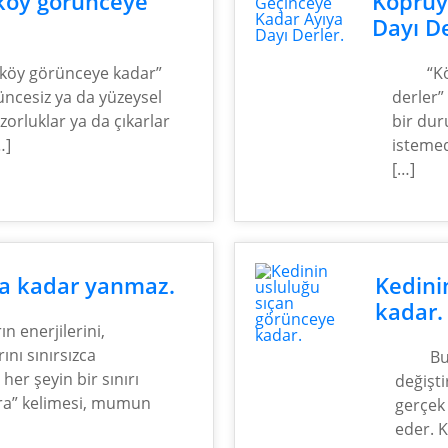
köy görünceye
Köprüy
Dayı De
 köy görünceye kadar”
“K
üncesiz ya da yüzeysel
derler”
 zorluklar ya da çıkarlar
bir dur
…]
istemed
[…]
na kadar yanmaz.
Kedini
kadar.
n enerjilerini,
ını sınırsızca
Bu
er şeyin bir sınırı
değişt
ıra” kelimesi, mumun
gerçek 
eder. K