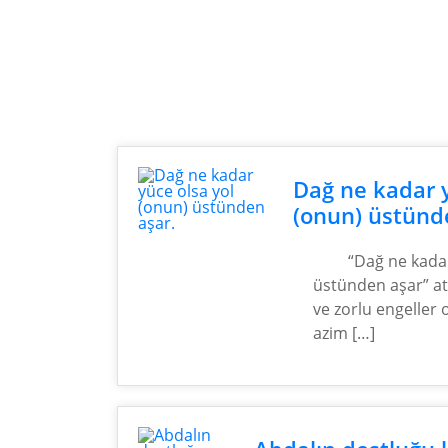
Dağ ne kadar y
(onun) üstünd
“Dağ ne kadar
üstünden aşar” a
ve zorlu engeller 
azim […]