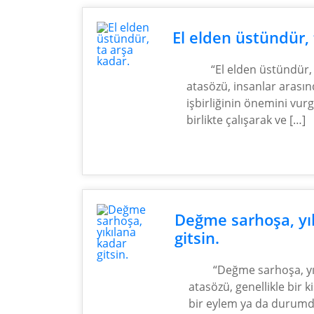
El elden üstündür, 
“El elden üstündür,
atasözü, insanlar arası
işbirliğinin önemini vur
birlikte çalışarak ve […]
Değme sarhoşa, yı
gitsin.
“Değme sarhoşa, yık
atasözü, genellikle bir ki
bir eylem ya da durum