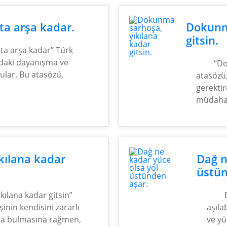
ta arşa kadar.
Dokunma
gitsin.
 ta arşa kadar” Türk
ndaki dayanışma ve
“Do
gular. Bu atasözü,
atasözü,
gerektir
müdahal
kılana kadar
Dağ n
üstün
ılana kadar gitsin”
şinin kendisini zararlı
aşıla
da bulmasına rağmen,
ve yü