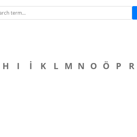
H
I
İ
K
L
M
N
O
Ö
P
R