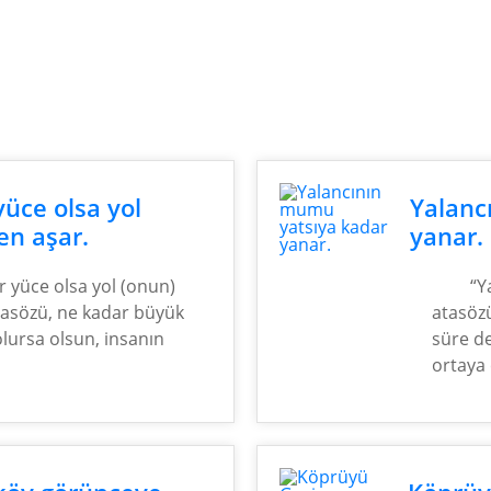
üce olsa yol
Yalanc
en aşar.
yanar.
 yüce olsa yol (onun)
“Y
tasözü, ne kadar büyük
atasözü
olursa olsun, insanın
süre d
ortaya 