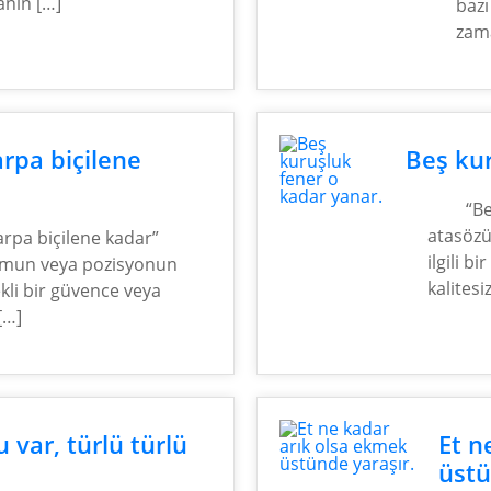
anın […]
bazı
zama
 arpa biçilene
Beş kur
“B
atasözü,
 arpa biçilene kadar”
ilgili b
urumun veya pozisyonun
kalitesi
kli bir güvence veya
[…]
var, türlü türlü
Et n
üstü