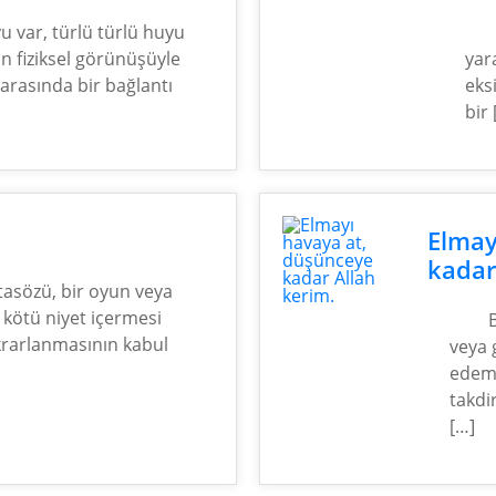
u var, türlü türlü huyu
in fiziksel görünüşüyle
yar
i arasında bir bağlantı
eks
bir 
Elmay
kadar
tasözü, bir oyun veya
 kötü niyet içermesi
rarlanmasının kabul
veya 
edeme
takdi
[…]