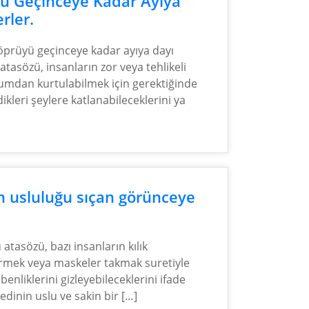
ü Geçinceye Kadar Ayıya
rler.
öprüyü geçinceye kadar ayıya dayı
 atasözü, insanların zor veya tehlikeli
umdan kurtulabilmek için gerektiğinde
ikleri şeylere katlanabileceklerini ya
n usluluğu sıçan görünceye
 atasözü, bazı insanların kılık
irmek veya maskeler takmak suretiyle
benliklerini gizleyebileceklerini ifade
edinin uslu ve sakin bir […]