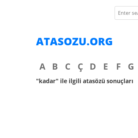
ATASOZU.ORG
A
B
C
Ç
D
E
F
G
"kadar" ile ilgili atasözü sonuçları