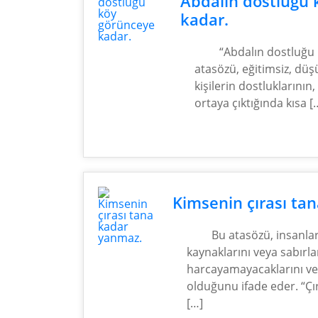
Abdalın dostluğu 
kadar.
“Abdalın dostluğu
atasözü, eğitimsiz, düş
kişilerin dostluklarının,
ortaya çıktığında kısa [
Kimsenin çırası ta
Bu atasözü, insanları
kaynaklarını veya sabırlar
harcayamayacaklarını ve h
olduğunu ifade eder. “Ç
[…]