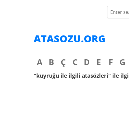
ATASOZU.ORG
A
B
Ç
C
D
E
F
G
"kuyruğu ile ilgili atasözleri" ile il