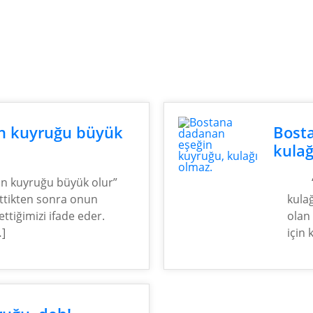
n kuyruğu büyük
Bost
kulağ
n kuyruğu büyük olur”
ettikten sonra onun
kula
ttiğimizi ifade eder.
olan
…]
için 