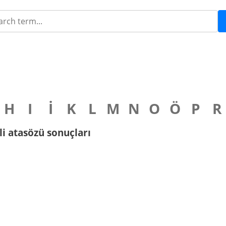
H
I
İ
K
L
M
N
O
Ö
P
R
gili atasözü sonuçları