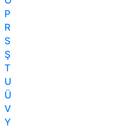
Ö
P
R
S
Ş
T
U
Ü
V
Y