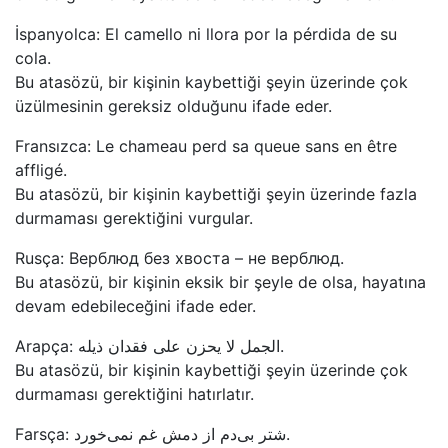
İspanyolca: El camello ni llora por la pérdida de su
cola.
Bu atasözü, bir kişinin kaybettiği şeyin üzerinde çok
üzülmesinin gereksiz olduğunu ifade eder.
Fransızca: Le chameau perd sa queue sans en être
affligé.
Bu atasözü, bir kişinin kaybettiği şeyin üzerinde fazla
durmaması gerektiğini vurgular.
Rusça: Верблюд без хвоста – не верблюд.
Bu atasözü, bir kişinin eksik bir şeyle de olsa, hayatına
devam edebileceğini ifade eder.
Arapça: الجمل لا يحزن على فقدان ذيله.
Bu atasözü, bir kişinin kaybettiği şeyin üzerinde çok
durmaması gerektiğini hatırlatır.
Farsça: شتر بی‌دم از دمش غم نمی‌خورد.