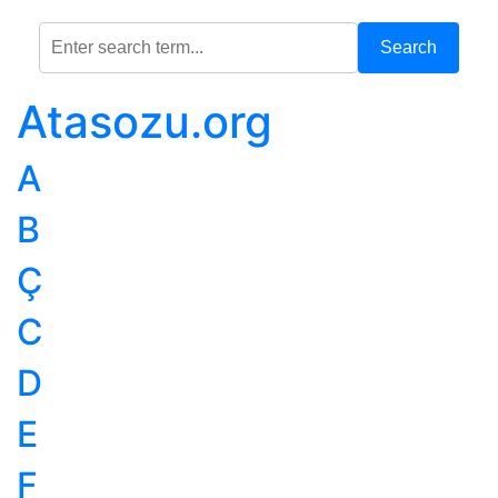
Search
Atasozu.org
A
B
Ç
C
D
E
F