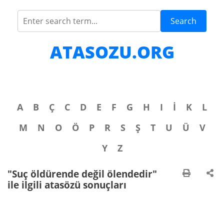
Search
ATASOZU.ORG
A
B
Ç
C
D
E
F
G
H
I
İ
K
L
M
N
O
Ö
P
R
S
Ş
T
U
Ü
V
Y
Z
"Suç öldürende değil ölendedir"
ile ilgili atasözü sonuçları