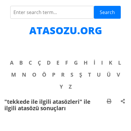
Search
ATASOZU.ORG
A
B
C
Ç
D
E
F
G
H
İ
I
K
L
M
N
O
Ö
P
R
S
Ş
T
U
Ü
V
Y
Z
"tekkede ile ilgili atasözleri" ile
ilgili atasözü sonuçları