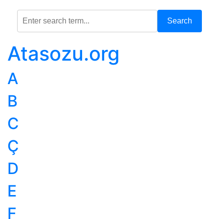
Search
Atasozu.org
A
B
C
Ç
D
E
F