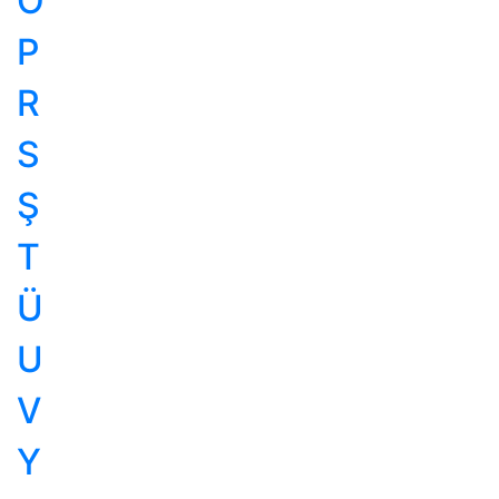
Ö
P
R
S
Ş
T
Ü
U
V
Y