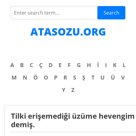
Search
ATASOZU.ORG
A
B
C
Ç
D
E
F
G
H
İ
I
K
L
M
N
Ö
O
P
R
S
Ş
T
U
Ü
V
Y
Z
Tilki erişemediği üzüme hevengim
demiş.