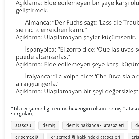
Açıklama: Elde edilemeyen bir şeye karşı o
geliştirmek.
Almanca: “Der Fuchs sagt: ‘Lass die Trau
sie nicht erreichen kann.”
Açıklama: Ulaşılamayan şeyler küçümsenir.
İspanyolca: “El zorro dice: ‘Que las uvas
puede alcanzarlas.”
Açıklama: Elde edilemeyen şeye karşı küç
İtalyanca: “La volpe dice: ‘Che l’uva sia 
a raggiungerla.”
Açıklama: Ulaşılamayan bir şeyi değersizleşt
"Tilki erişemediği üzüme hevengim olsun demiş." atasöz
sorguları;
atasozu
demiş
demiş hakkındaki atasözleri
de
erişemediği
erişemediği hakkındaki atasözleri
eri