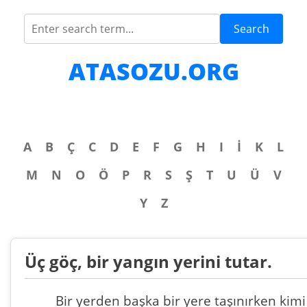
Search
ATASOZU.ORG
A
B
Ç
C
D
E
F
G
H
I
İ
K
L
M
N
O
Ö
P
R
S
Ş
T
U
Ü
V
Y
Z
Üç göç, bir yangın yerini tutar.
Bir yerden başka bir yere taşınırken kimi