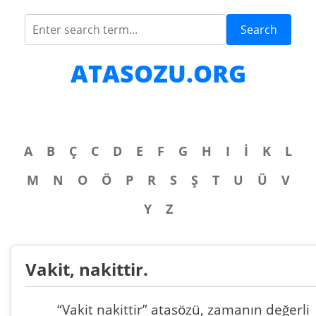
Search
ATASOZU.ORG
A
B
Ç
C
D
E
F
G
H
I
İ
K
L
M
N
O
Ö
P
R
S
Ş
T
U
Ü
V
Y
Z
Vakit, nakittir.
“Vakit nakittir” atasözü, zamanın değerli