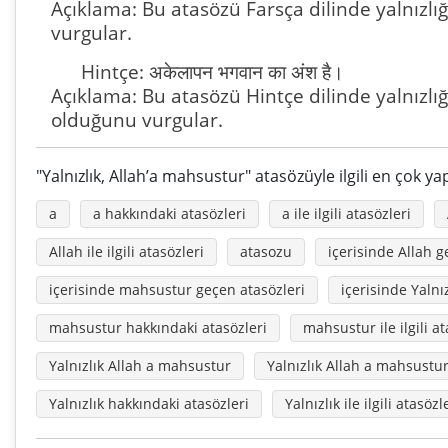
Açıklama: Bu atasözü Farsça dilinde yalnızl
vurgular.
Hintçe: अकेलापन भगवान का अंश है।
Açıklama: Bu atasözü Hintçe dilinde yalnızlığ
olduğunu vurgular.
"Yalnızlık, Allah’a mahsustur" atasözüyle ilgili en çok y
a
a hakkındaki atasözleri
a ile ilgili atasözleri
Allah ile ilgili atasözleri
atasozu
içerisinde Allah g
içerisinde mahsustur geçen atasözleri
içerisinde Yalnı
mahsustur hakkındaki atasözleri
mahsustur ile ilgili at
Yalnızlık Allah a mahsustur
Yalnızlık Allah a mahsust
Yalnızlık hakkındaki atasözleri
Yalnızlık ile ilgili atasözl