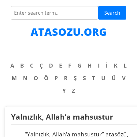
Search
ATASOZU.ORG
A
B
C
Ç
D
E
F
G
H
I
İ
K
L
M
N
O
Ö
P
R
Ş
S
T
U
Ü
V
Y
Z
Yalnızlık, Allah’a mahsustur
“Yalnızlık, Allah’a mahsustur” atasözü,