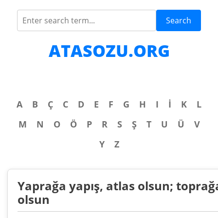
Search
ATASOZU.ORG
A
B
Ç
C
D
E
F
G
H
I
İ
K
L
M
N
O
Ö
P
R
S
Ş
T
U
Ü
V
Y
Z
Yaprağa yapış, atlas olsun; toprağa
olsun