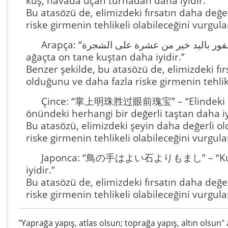
kuş, havada uçan turnadan daha iyidir.”
Bu atasözü de, elimizdeki fırsatın daha değe
riske girmenin tehlikeli olabileceğini vurgula
Arapça: “عصفور باليد خير من عشرة على الشجرة.” – “Elimizdeki kuş,
ağaçta on tane kuştan daha iyidir.”
Benzer şekilde, bu atasözü de, elimizdeki fır
olduğunu ve daha fazla riske girmenin tehlike
Çince: “掌上明珠胜过眼前瑰宝” – “Elindeki bir 
önündeki herhangi bir değerli taştan daha iy
Bu atasözü, elimizdeki şeyin daha değerli o
riske girmenin tehlikeli olabileceğini vurgula
Japonca: “鳥の手はよい石よりもまし” – “Kuşun
iyidir.”
Bu atasözü de, elimizdeki fırsatın daha değe
riske girmenin tehlikeli olabileceğini vurgula
"Yaprağa yapış, atlas olsun; toprağa yapış, altın olsun" 