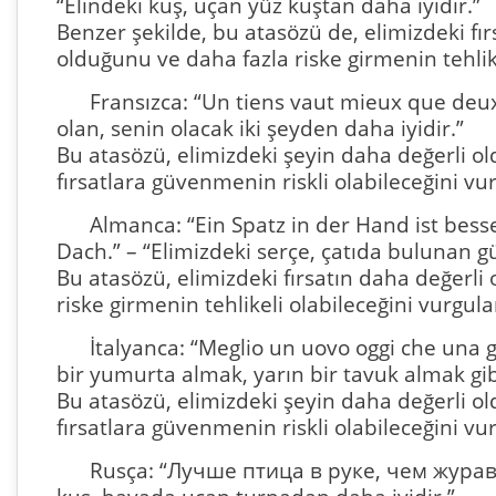
“Elindeki kuş, uçan yüz kuştan daha iyidir.”
Benzer şekilde, bu atasözü de, elimizdeki fır
olduğunu ve daha fazla riske girmenin tehlike
Fransızca: “Un tiens vaut mieux que deux
olan, senin olacak iki şeyden daha iyidir.”
Bu atasözü, elimizdeki şeyin daha değerli o
fırsatlara güvenmenin riskli olabileceğini vu
Almanca: “Ein Spatz in der Hand ist bess
Dach.” – “Elimizdeki serçe, çatıda bulunan gü
Bu atasözü, elimizdeki fırsatın daha değerli
riske girmenin tehlikeli olabileceğini vurgula
İtalyanca: “Meglio un uovo oggi che una 
bir yumurta almak, yarın bir tavuk almak gib
Bu atasözü, elimizdeki şeyin daha değerli o
fırsatlara güvenmenin riskli olabileceğini vu
Rusça: “Лучше птица в руке, чем журавл