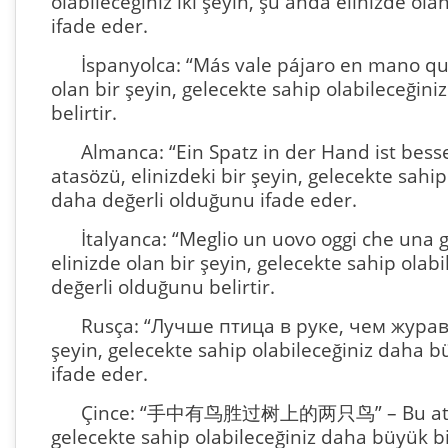
olabileceğiniz iki şeyin, şu anda elinizde o
ifade eder.
İspanyolca: “Más vale pájaro en mano que
olan bir şeyin, gelecekte sahip olabileceğin
belirtir.
Almanca: “Ein Spatz in der Hand ist bess
atasözü, elinizdeki bir şeyin, gelecekte sah
daha değerli olduğunu ifade eder.
İtalyanca: “Meglio un uovo oggi che una 
elinizde olan bir şeyin, gelecekte sahip ola
değerli olduğunu belirtir.
Rusça: “Лучше птица в руке, чем журавль
şeyin, gelecekte sahip olabileceğiniz daha 
ifade eder.
Çince: “手中有鸟胜过树上的两只鸟” – Bu atasözü,
gelecekte sahip olabileceğiniz daha büyük bi