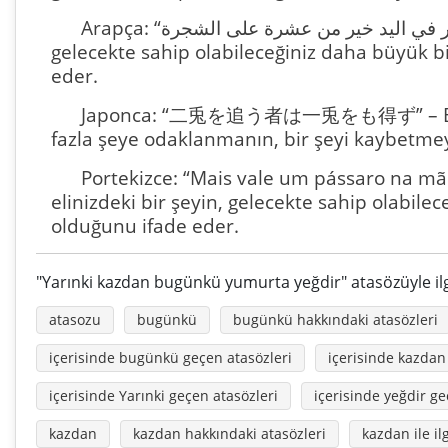
Arapça: “عصفور في اليد خير من عشرة على الشجرة” – Bu atasözü, elinizdeki bir şeyin,
gelecekte sahip olabileceğiniz daha büyük b
eder.
Japonca: “二兎を追う者は一兎をも得ず” – Bu atas
fazla şeye odaklanmanın, bir şeyi kaybetmeye
Portekizce: “Mais vale um pássaro na mã
elinizdeki bir şeyin, gelecekte sahip olabil
olduğunu ifade eder.
"Yarınki kazdan bugünkü yumurta yeğdir" atasözüyle ilg
atasozu
bugünkü
bugünkü hakkındaki atasözleri
içerisinde bugünkü geçen atasözleri
içerisinde kazdan
içerisinde Yarınki geçen atasözleri
içerisinde yeğdir ge
kazdan
kazdan hakkındaki atasözleri
kazdan ile ilg