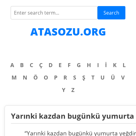
Search
ATASOZU.ORG
A
B
C
Ç
D
E
F
G
H
I
İ
K
L
M
N
Ö
O
P
R
S
Ş
T
U
Ü
V
Y
Z
Yarınki kazdan bugünkü yumurta 
“Yarınki kazdan bugünkü yumurta yeğdir