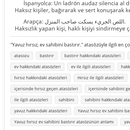
İspanyolca: Un ladrón audaz silencia al d
Haksız kişiler, bağırarak ve sert konuşarak ke
Arapça: اللص الجريء يسكت صاحب المنزل.
Haksızlık yapan kişi, haklı kişiyi sindirmeye ça
"Yavuz hırsız, ev sahibini bastırır." atasözüyle ilgili en 
atasozu
bastırır
bastırır hakkındaki atasözleri
ev hakkındaki atasözleri
ev ile ilgili atasözleri
hakk
hırsız hakkındaki atasözleri
Hırsız ile ilgili atasözleri
içerisinde hırsız geçen atasözleri
içerisinde sahibini g
ile ilgili atasözleri
sahibini
sahibini hakkındaki ata
yavuz hakkındaki atasözleri
Yavuz hırsız ev sahibini bas
Yavuz hırsız ev sahibini bastırır atasözünün anlamı
yav