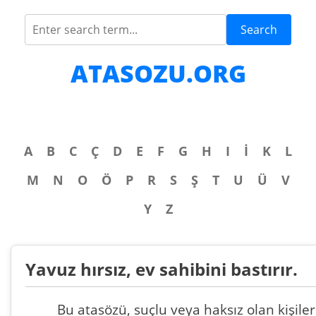
Search
ATASOZU.ORG
A
B
C
Ç
D
E
F
G
H
I
İ
K
L
M
N
O
Ö
P
R
S
Ş
T
U
Ü
V
Y
Z
Yavuz hırsız, ev sahibini bastırır.
Bu atasözü, suçlu veya haksız olan kişiler