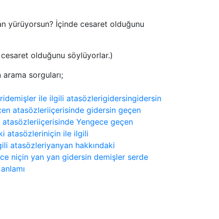
et olduğunu söylüyorlar.)
n arama sorguları;
ri
demişler ile ilgili atasözleri
gidersin
gidersin
çen atasözleri
içerisinde gidersin geçen
 atasözleri
içerisinde Yengece geçen
ki atasözleri
niçin ile ilgili
gili atasözleri
yan
yan hakkındaki
e niçin yan yan gidersin demişler serde
 anlamı