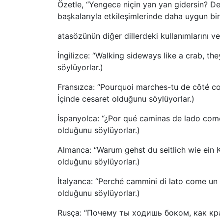
Özetle, “Yengece niçin yan yan gidersin? Dem
başkalarıyla etkileşimlerinde daha uygun bir
atasözünün diğer dillerdeki kullanımlarını ve
İngilizce: “Walking sideways like a crab, th
söylüyorlar.)
Fransızca: “Pourquoi marches-tu de côté com
İçinde cesaret olduğunu söylüyorlar.)
İspanyolca: “¿Por qué caminas de lado como
olduğunu söylüyorlar.)
Almanca: “Warum gehst du seitlich wie ein K
olduğunu söylüyorlar.)
İtalyanca: “Perché cammini di lato come un 
olduğunu söylüyorlar.)
Rusça: “Почему ты ходишь боком, как краб