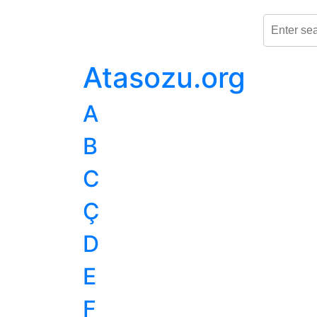
Atasozu.org
A
B
C
Ç
D
E
F