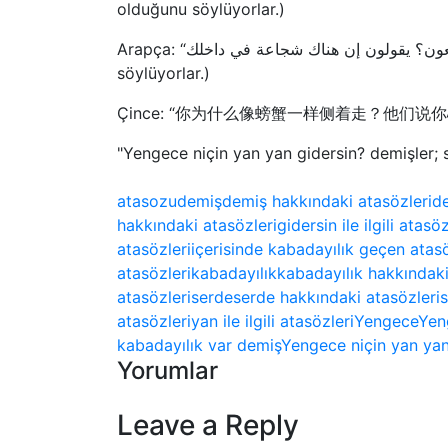
olduğunu söylüyorlar.)
Arapça: “لماذا تمشي بشكل جانبي مثل السلطعون؟ يقولون إن هناك شجاعة في داخلك.” (Neden bir yengeç gibi yan yürüyorsun? İçinde cesaret olduğunu
söylüyorlar.)
Çince: “你为什么像螃蟹一样侧着走？他们说你心中有勇气.” (N
"Yengece niçin yan yan gidersin? demişler; s
atasozu
demiş
demiş hakkındaki atasözleri
de
hakkındaki atasözleri
gidersin ile ilgili atasöz
atasözleri
içerisinde kabadayılık geçen atasö
atasözleri
kabadayılık
kabadayılık hakkındaki
atasözleri
serde
serde hakkındaki atasözleri
s
atasözleri
yan ile ilgili atasözleri
Yengece
Yen
kabadayılık var demiş
Yengece niçin yan yan
Yorumlar
Leave a Reply