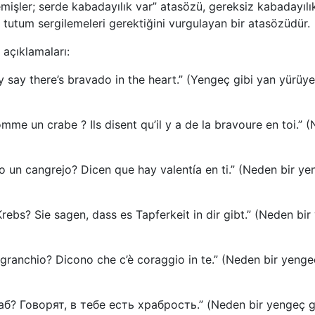
işler; serde kabadayılık var” atasözü, gereksiz kabadayılık 
 tutum sergilemeleri gerektiğini vurgulayan bir atasözüdür.
 açıklamaları:
ey say there’s bravado in the heart.” (Yengeç gibi yan yürü
me un crabe ? Ils disent qu’il y a de la bravoure en toi.” 
 un cangrejo? Dicen que hay valentía en ti.” (Neden bir ye
rebs? Sie sagen, dass es Tapferkeit in dir gibt.” (Neden bi
granchio? Dicono che c’è coraggio in te.” (Neden bir yenge
? Говорят, в тебе есть храбрость.” (Neden bir yengeç gib