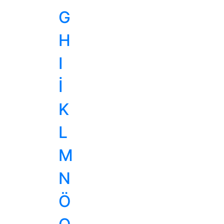
G
H
I
İ
K
L
M
N
Ö