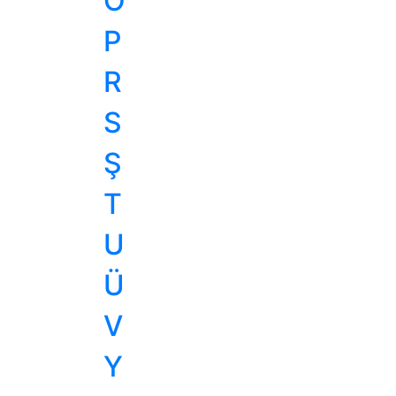
O
P
R
S
Ş
T
U
Ü
V
Y