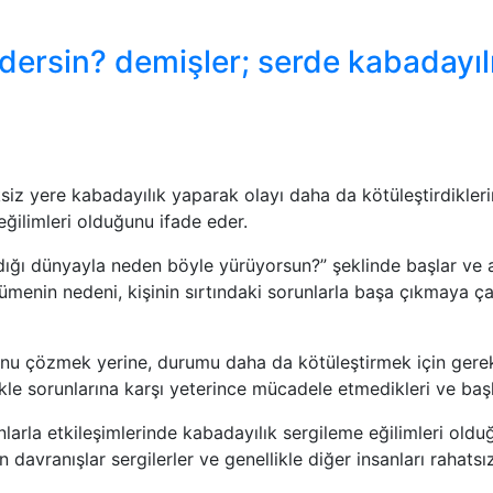
dersin? demişler; serde kabadayıl
siz yere kabadayılık yaparak olayı daha da kötüleştirdikleri
 eğilimleri olduğunu ifade eder.
şıdığı dünyayla neden böyle yürüyorsun?” şeklinde başlar ve 
menin nedeni, kişinin sırtındaki sorunlarla başa çıkmaya çal
orunu çözmek yerine, durumu daha da kötüleştirmek için gere
llikle sorunlarına karşı yeterince mücadele etmedikleri ve ba
nlarla etkileşimlerinde kabadayılık sergileme eğilimleri olduğu
davranışlar sergilerler ve genellikle diğer insanları rahatsız