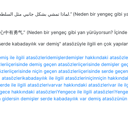
eden bir yengeç gibi yan yürüyorsun? İçinde cesar
erde kabadayılık var demiş" atasözüyle ilgili en çok yapıla
miş ile ilgili atasözleri
demişler
demişler hakkındaki atasözle
leri
içerisinde demiş geçen atasözleri
içerisinde demişler ge
zleri
içerisinde niçin geçen atasözleri
içerisinde serde geçen
 atasözleri
kabadayılık ile ilgili atasözleri
niçin
niçin hakkında
erde ile ilgili atasözleri
var
var hakkındaki atasözleri
var ile il
gece hakkındaki atasözleri
Yengece ile ilgili atasözleri
Yengec
 gidersin demişler serde kabadayılık var demiş atasözünün