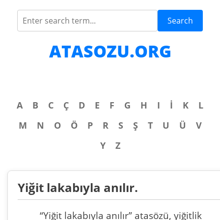
Search
ATASOZU.ORG
A
B
C
Ç
D
E
F
G
H
I
İ
K
L
M
N
O
Ö
P
R
S
Ş
T
U
Ü
V
Y
Z
Yiğit lakabıyla anılır.
“Yiğit lakabıyla anılır” atasözü, yiğitlik