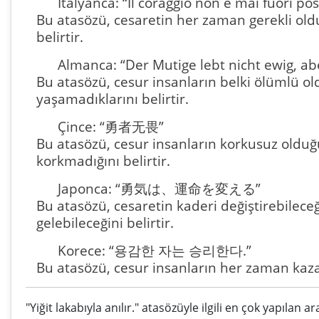
İtalyanca: “Il coraggio non è mai fuori pos
Bu atasözü, cesaretin her zaman gerekli o
belirtir.
Almanca: “Der Mutige lebt nicht ewig, abe
Bu atasözü, cesur insanların belki ölümlü ol
yaşamadıklarını belirtir.
Çince: “勇者无畏”
Bu atasözü, cesur insanların korkusuz olduğ
korkmadığını belirtir.
Japonca: “勇気は、運命を変える”
Bu atasözü, cesaretin kaderi değiştirebilece
gelebileceğini belirtir.
Korece: “용감한 자는 승리한다.”
Bu atasözü, cesur insanların her zaman kazand
"Yiğit lakabıyla anılır." atasözüyle ilgili en çok yapılan 