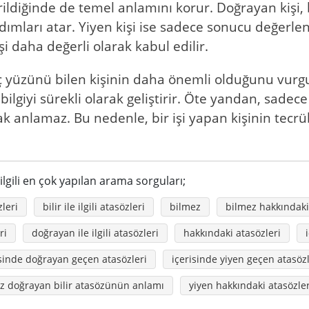
vrildiğinde de temel anlamını korur. Doğrayan kişi, b
ımları atar. Yiyen kişi ise sadece sonucu değerlend
i daha değerli olarak kabul edilir.
yüzünü bilen kişinin daha önemli olduğunu vurgular. 
ilgiyi sürekli olarak geliştirir. Öte yandan, sadece
ak anlamaz. Bu nedenle, bir işi yapan kişinin tecrü
ilgili en çok yapılan arama sorguları;
zleri
bilir ile ilgili atasözleri
bilmez
bilmez hakkındaki
ri
doğrayan ile ilgili atasözleri
hakkındaki atasözleri
isinde doğrayan geçen atasözleri
içerisinde yiyen geçen atasözl
z doğrayan bilir atasözünün anlamı
yiyen hakkındaki atasözler