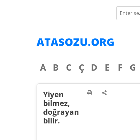
ATASOZU.ORG
A
B
C
Ç
D
E
F
G
Yiyen
bilmez,
doğrayan
bilir.