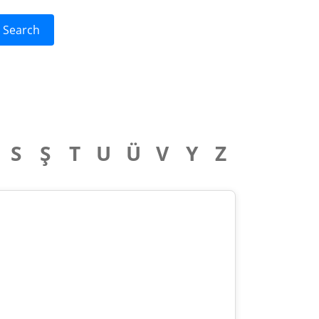
Search
S
Ş
T
U
Ü
V
Y
Z