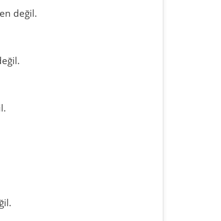
en değil.
eğil.
l.
il.