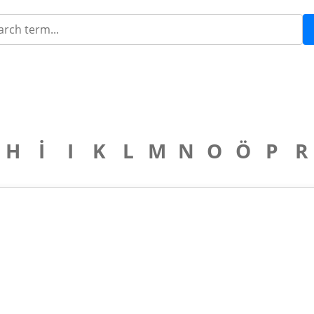
H
İ
I
K
L
M
N
O
Ö
P
R