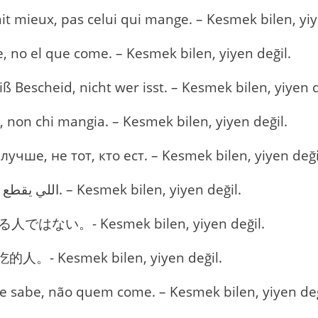
ait mieux, pas celui qui mange. – Kesmek bilen, yiy
e, no el que come. – Kesmek bilen, yiyen değil.
 Bescheid, nicht wer isst. – Kesmek bilen, yiyen d
iù, non chi mangia. – Kesmek bilen, yiyen değil.
чше, не тот, кто ест. – Kesmek bilen, yiyen deği
Arapça: اللي يقطع يعرف، واللي يأكل يجهل. – Kesmek bilen, yiyen değil.
はない。- Kesmek bilen, yiyen değil.
- Kesmek bilen, yiyen değil.
e sabe, não quem come. – Kesmek bilen, yiyen değ