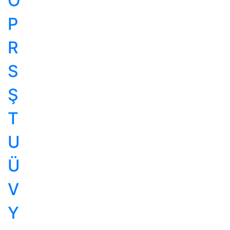
Ö
P
R
S
Ş
T
U
Ü
V
Y