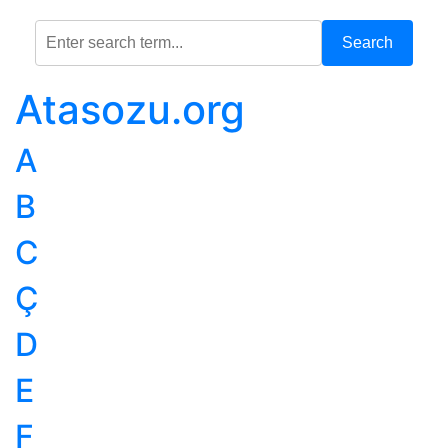
Search
Atasozu.org
A
B
C
Ç
D
E
F