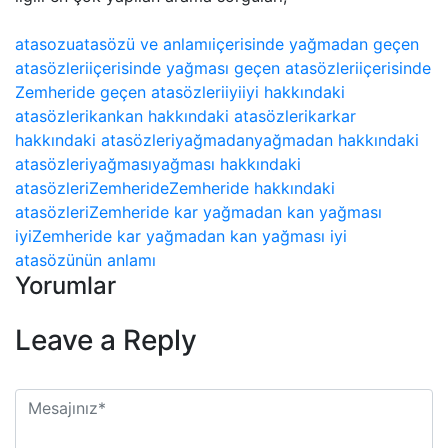
atasozu
atasözü ve anlamı
içerisinde yağmadan geçen
atasözleri
içerisinde yağması geçen atasözleri
içerisinde
Zemheride geçen atasözleri
iyi
iyi hakkındaki
atasözleri
kan
kan hakkındaki atasözleri
kar
kar
hakkındaki atasözleri
yağmadan
yağmadan hakkındaki
atasözleri
yağması
yağması hakkındaki
atasözleri
Zemheride
Zemheride hakkındaki
atasözleri
Zemheride kar yağmadan kan yağması
iyi
Zemheride kar yağmadan kan yağması iyi
atasözünün anlamı
Yorumlar
Leave a Reply