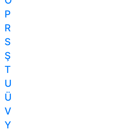
Ö
P
R
S
Ş
T
U
Ü
V
Y