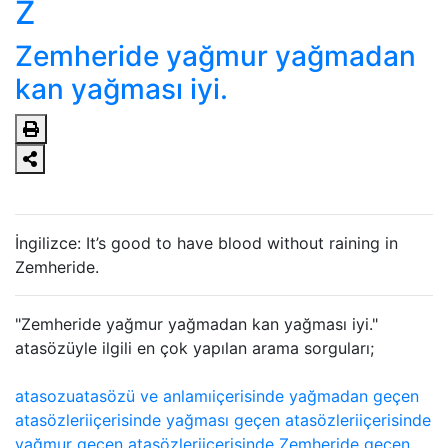
Z
Zemheride yağmur yağmadan
kan yağması iyi.
İngilizce: It’s good to have blood without raining in
Zemheride.
"Zemheride yağmur yağmadan kan yağması iyi."
atasözüyle ilgili en çok yapılan arama sorguları;
atasozu
atasözü ve anlamı
içerisinde yağmadan geçen
atasözleri
içerisinde yağması geçen atasözleri
içerisinde
yağmur geçen atasözleri
içerisinde Zemheride geçen