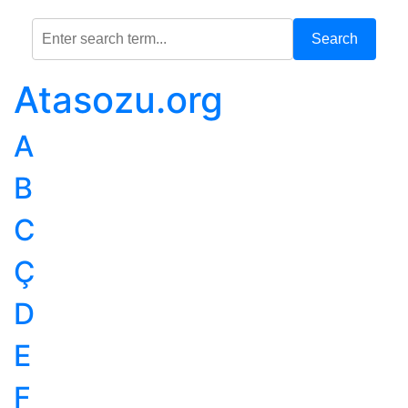
Search
Atasozu.org
A
B
C
Ç
D
E
F