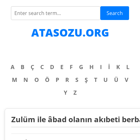
Search
ATASOZU.ORG
A
B
Ç
C
D
E
F
G
H
I
İ
K
L
M
N
O
Ö
P
R
S
Ş
T
U
Ü
V
Y
Z
Zulüm ile âbad olanın akıbeti berb