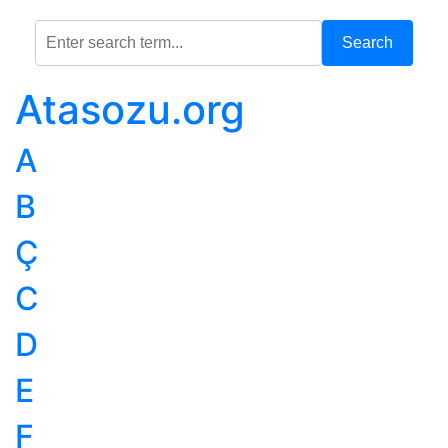
Search
Atasozu.org
A
B
Ç
C
D
E
F