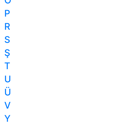
Ö
P
R
S
Ş
T
U
Ü
V
Y