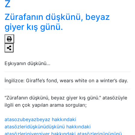
Z
Zürafanın düşkünü, beyaz
giyer kış günü.
Eşkıyanın düşkünü…
İngilizce: Giraffe’s fond, wears white on a winter’s day.
"Zürafanın düşkünü, beyaz giyer kış günü." atasözüyle
ilgili en çok yapılan arama sorguları;
atasozu
beyaz
beyaz hakkındaki
atasözleri
düşkünü
düşkünü hakkındaki
atasözleri
giyer
giyer hakkındaki atasözleri
günü
günü