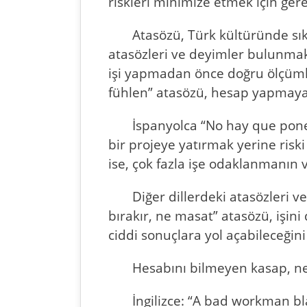
riskleri minimize etmek için gere
Atasözü, Türk kültüründe sı
atasözleri ve deyimler bulunmakt
işi yapmadan önce doğru ölçüml
fühlen” atasözü, hesap yapmayan 
İspanyolca “No hay que poner
bir projeye yatırmak yerine risk
ise, çok fazla işe odaklanmanın 
Diğer dillerdeki atasözleri 
bırakır, ne masat” atasözü, işin
ciddi sonuçlara yol açabileceğini 
Hesabını bilmeyen kasap, ne 
İngilizce: “A bad workman bl