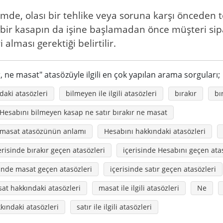
e, olası bir tehlike veya soruna karşı önceden t
bir kasapın da işine başlamadan önce müşteri sipar
alması gerektiği belirtilir.
, ne masat" atasözüyle ilgili en çok yapılan arama sorguları;
aki atasözleri
bilmeyen ile ilgili atasözleri
bırakır
bı
Hesabını bilmeyen kasap ne satır bırakır ne masat
e masat atasözünün anlamı
Hesabını hakkındaki atasözleri
erisinde bırakır geçen atasözleri
içerisinde Hesabını geçen ata
sinde masat geçen atasözleri
içerisinde satır geçen atasözleri
at hakkındaki atasözleri
masat ile ilgili atasözleri
Ne
kkındaki atasözleri
satır ile ilgili atasözleri