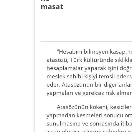
masat
“Hesabını bilmeyen kasap, ne
atasözü, Türk kültüründe sıklıkl
hesaplamalar yaparak işini doğru
meslek sahibi kişiyi temsil eder 
eder. Atasözünün bir diğer anlam
yapmaları ve gereksiz risk almam
Atasözünün kökeni, kesiciler
yapmadan kesmeleri sonucu orta
sunulmasına ve sonrasında itiba
ziyan olması, işletme sahipleri i