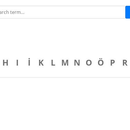
H
I
İ
K
L
M
N
O
Ö
P
R