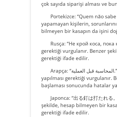
çok sayıda siparişi alması ve 
Portekizce: “Quem não sabe 
yapamayan kişilerin, sorunlarını 
bilmeyen bir kasapın da işini d
Rusça: “Не крой коса, пока 
gerektiği vurgulanır. Benzer şe
gerektiği ifade edilir.
Arapça: “المحاسبة قبل العملية.” – Bu deyimde, bir işe başlamadan önce doğru planlama ve hesaplamalar
yapılması gerektiği vurgulanır.
başlaması sonucunda hatalar yapa
Japonca: “出る釘は打たれる。” – Bu
şekilde, hesap bilmeyen bir kasa
gerektiği ifade edilir.