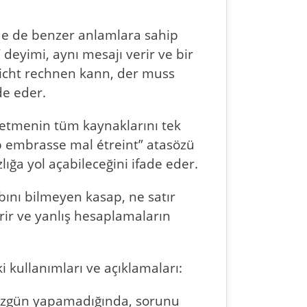
nde de benzer anlamlara sahip
deyimi, aynı mesajı verir ve bir
nicht rechnen kann, der muss
de eder.
şletmenin tüm kaynaklarını tek
op embrasse mal étreint” atasözü
ığa yol açabileceğini ifade eder.
abını bilmeyen kasap, ne satır
erir ve yanlış hesaplamaların
i kullanımları ve açıklamaları:
i düzgün yapamadığında, sorunu