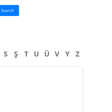
Search
S
Ş
T
U
Ü
V
Y
Z