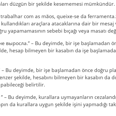
bunları düzgün bir şekilde kesememesi mümkündür.
trabalhar com as mãos, queixe-se da ferramenta.”
kullandıkları araçlara atacaklarına dair bir mesaj v
oğru yapamamasının sebebi bıçağı veya masatı değil
не выросла.” – Bu deyimde, bir işe başlamadan önc
kilde, hesap bilmeyen bir kasabın da işe başlama
 Benzer şekilde, hesabını bilmeyen bir kasabın da
bileceği belirtilir.
 deyimde, kurallara uymayanların cezalandırıl
pın da kurallara uygun şekilde işini yapmadığı ta