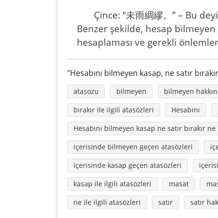
Çince: “未雨綢繆。” – Bu deyimd
Benzer şekilde, hesap bilmeyen 
hesaplaması ve gerekli önlemleri 
"Hesabını bilmeyen kasap, ne satır bırakır
atasozu
bilmeyen
bilmeyen hakkınd
bırakır ile ilgili atasözleri
Hesabını
Hesabını bilmeyen kasap ne satır bırakır n
içerisinde bilmeyen geçen atasözleri
iç
içerisinde kasap geçen atasözleri
içeri
kasap ile ilgili atasözleri
masat
mas
ne ile ilgili atasözleri
satır
satır ha