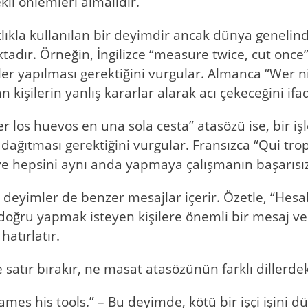
kli önlemleri almalıdır.
klıkla kullanılan bir deyimdir ancak dünya geneli
adır. Örneğin, İngilizce “measure twice, cut once” 
er yapılması gerektiğini vurgular. Almanca “Wer 
kişilerin yanlış kararlar alarak acı çekeceğini ifa
 los huevos en una sola cesta” atasözü ise, bir i
i dağıtması gerektiğini vurgular. Fransızca “Qui tr
ve hepsini aynı anda yapmaya çalışmanın başarısızl
ve deyimler de benzer mesajlar içerir. Özetle, “Hes
i doğru yapmak isteyen kişilere önemli bir mesaj v
hatırlatır.
satır bırakır, ne masat atasözünün farklı dillerdek
ames his tools.” – Bu deyimde, kötü bir işçi işin