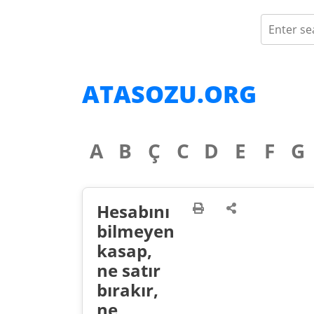
ATASOZU.ORG
A
B
Ç
C
D
E
F
G
Hesabını
bilmeyen
kasap,
ne satır
bırakır,
ne