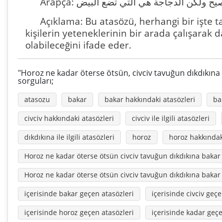
Açıklama: Bu atasözü, herhangi bir işte 
kişilerin yeteneklerinin bir arada çalışarak 
olabileceğini ifade eder.
"Horoz ne kadar öterse ötsün, civciv tavuğun dıkdıkına 
sorguları;
atasozu
bakar
bakar hakkındaki atasözleri
bak
civciv hakkındaki atasözleri
civciv ile ilgili atasözleri
dıkdıkına ile ilgili atasözleri
horoz
horoz hakkındak
Horoz ne kadar öterse ötsün civciv tavuğun dıkdıkına bakar
Horoz ne kadar öterse ötsün civciv tavuğun dıkdıkına baka
içerisinde bakar geçen atasözleri
içerisinde civciv geçe
içerisinde horoz geçen atasözleri
içerisinde kadar geçe