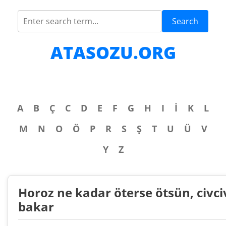
Search
ATASOZU.ORG
A
B
Ç
C
D
E
F
G
H
I
İ
K
L
M
N
O
Ö
P
R
S
Ş
T
U
Ü
V
Y
Z
Horoz ne kadar öterse ötsün, civc
bakar