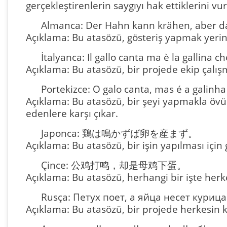
gerçekleştirenlerin saygıyı hak ettiklerini vu
Almanca: Der Hahn kann krähen, aber das
Açıklama: Bu atasözü, gösteriş yapmak yerin
İtalyanca: Il gallo canta ma è la gallina ch
Açıklama: Bu atasözü, bir projede ekip çalı
Portekizce: O galo canta, mas é a galinh
Açıklama: Bu atasözü, bir şeyi yapmakla övün
edenlere karşı çıkar.
Japonca: 鶏は鳴かずば卵を産まず。
Açıklama: Bu atasözü, bir işin yapılması için
Çince: 公鸡打鸣，却是母鸡下蛋。
Açıklama: Bu atasözü, herhangi bir işte herke
Rusça: Петух поет, а яйца несет курица
Açıklama: Bu atasözü, bir projede herkesin 