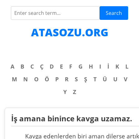
Search
ATASOZU.ORG
A
B
C
Ç
D
E
F
G
H
I
İ
K
L
M
N
O
Ö
P
R
S
Ş
T
Ü
U
V
Y
Z
İş amana binince kavga uzamaz.
Kavga edenlerden biri aman dilerse artı