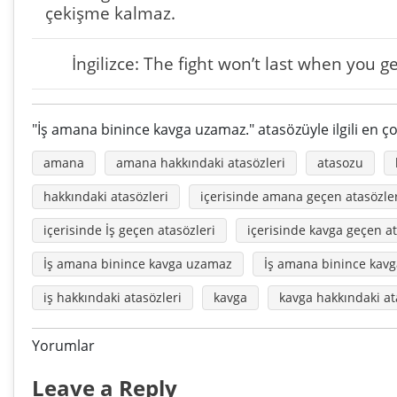
çekişme kalmaz.
İngilizce: The fight won’t last when you g
"İş amana binince kavga uzamaz." atasözüyle ilgili en ç
amana
amana hakkındaki atasözleri
atasozu
hakkındaki atasözleri
içerisinde amana geçen atasözle
içerisinde İş geçen atasözleri
içerisinde kavga geçen at
İş amana binince kavga uzamaz
İş amana binince kav
iş hakkındaki atasözleri
kavga
kavga hakkındaki at
Yorumlar
Leave a Reply