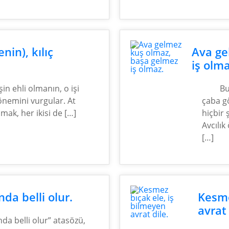
enin), kılıç
Ava ge
iş olma
şin ehli olmanın, o işi
Bu
nemini vurgular. At
çaba gö
mak, her ikisi de […]
hiçbir 
Avcılık
[…]
nda belli olur.
Kesme
avrat 
nda belli olur” atasözü,