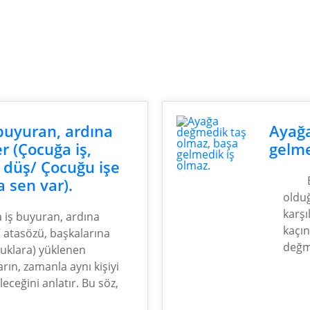
buyuran, ardına
Ayağa
r (Çocuğa iş,
gelme
 düş/ Çocuğu işe
a sen var).
olduğ
karşı
 iş buyuran, ardına
kaçın
 atasözü, başkalarına
değm
ocuklara) yüklenen
rın, zamanla aynı kişiyi
leceğini anlatır. Bu söz,