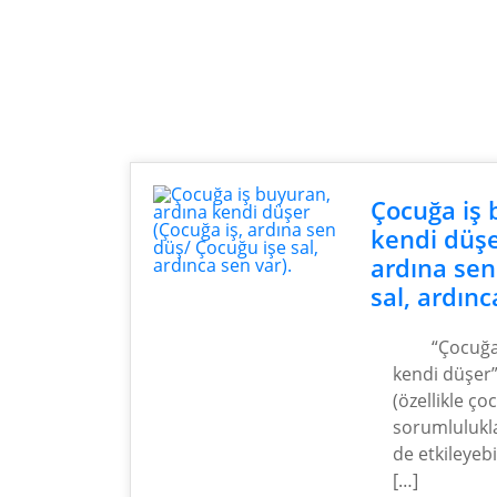
Çocuğa iş 
kendi düşe
ardına sen
sal, ardınc
“Çocuğa
kendi düşer”
(özellikle ç
sorumlulukla
de etkileyebi
[…]