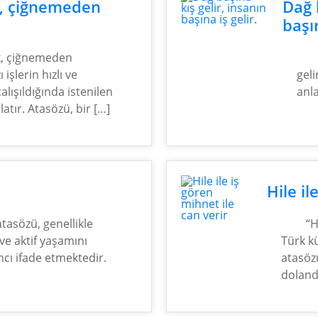
k, çiğnemeden
Dağ 
başın
k, çiğnemeden
işlerin hızlı ve
geli
alışıldığında istenilen
anla
tır. Atasözü, bir […]
Hile il
atasözü, genellikle
“H
 ve aktif yaşamını
Türk kü
ncı ifade etmektedir.
atasözü
dolandı