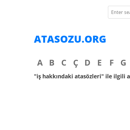
ATASOZU.ORG
A
B
C
Ç
D
E
F
G
"iş hakkındaki atasözleri" ile ilgili