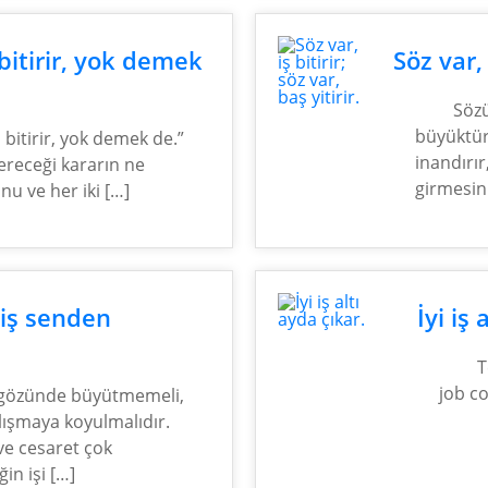
bitirir, yok demek
Söz var, 
Sözü
büyüktür.
bitirir, yok demek de.”
inandırır
vereceği kararın ne
girmesini
u ve her iki […]
 iş senden
İyi iş 
T
job c
i gözünde büyütmemeli,
ışmaya koyulmalıdır.
ve cesaret çok
in işi […]