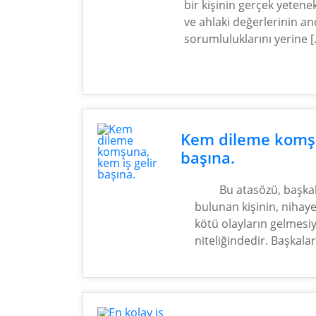
bir kişinin gerçek yetenek
ve ahlaki değerlerinin anc
sorumluluklarını yerine [
Kem dileme komşu
başına.
Bu atasözü, başkal
bulunan kişinin, nihay
kötü olayların gelmesiyle
niteliğindedir. Başkala