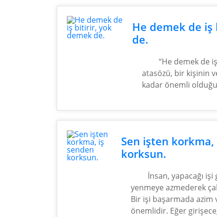
He demek de iş 
de.
“He demek de iş 
atasözü, bir kişinin 
kadar önemli olduğun
Sen işten korkma,
korksun.
İnsan, yapacağı iş
yenmeye azmederek çal
Bir işi başarmada azim 
önemlidir. Eğer girişeceğ