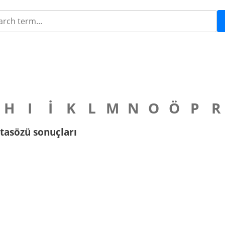
H
I
İ
K
L
M
N
O
Ö
P
R
 atasözü sonuçları