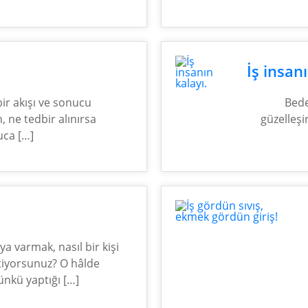
İş insanı
ir akışı ve sonucu
Bede
n, ne tedbir alınırsa
güzelleşir
uca […]
ya varmak, nasıl bir kişi
iyorsunuz? O hâlde
ünkü yaptığı […]