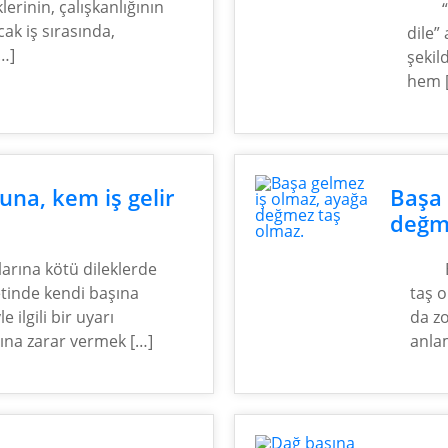
lerinin, çalışkanlığının
ak iş sırasında,
dile” 
…]
şekil
hem 
na, kem iş gelir
Başa 
değm
arına kötü dileklerde
etinde kendi başına
taş 
 ilgili bir uyarı
da z
rına zarar vermek […]
anlam