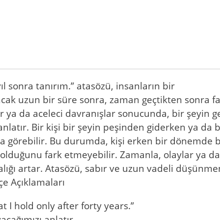
l sonra tanırım.” atasözü, insanların bir
cak uzun bir süre sonra, zaman geçtikten sonra fa
şler ya da aceleci davranışlar sonucunda, bir şeyin
nlatır. Bir kişi bir şeyin peşinden giderken ya da
a görebilir. Bu durumda, kişi erken bir dönemde b
lduğunu fark etmeyebilir. Zamanla, olaylar ya da
alığı artar. Atasözü, sabır ve uzun vadeli düşünm
kçe Açıklamaları
at I hold only after forty years.”
acağımızı anlatır.