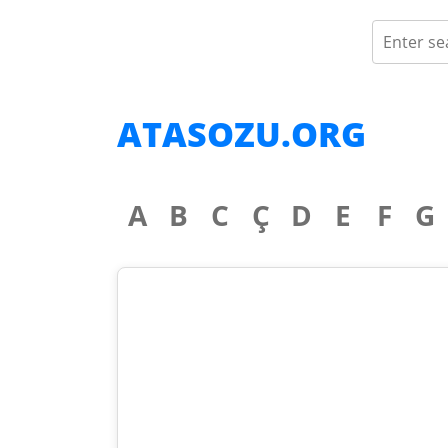
ATASOZU.ORG
A
B
C
Ç
D
E
F
G