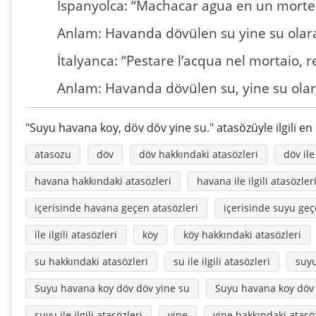
İspanyolca: “Machacar agua en un morter
Anlam: Havanda dövülen su yine su olara
İtalyanca: “Pestare l’acqua nel mortaio, 
Anlam: Havanda dövülen su, yine su olara
"Suyu havana koy, döv döv yine su." atasözüyle ilgili en
atasozu
döv
döv hakkındaki atasözleri
döv ile
havana hakkındaki atasözleri
havana ile ilgili atasözler
içerisinde havana geçen atasözleri
içerisinde suyu geç
ile ilgili atasözleri
köy
köy hakkındaki atasözleri
su hakkındaki atasözleri
su ile ilgili atasözleri
suy
Suyu havana koy döv döv yine su
Suyu havana koy döv
suyu ile ilgili atasözleri
yine
yine hakkındaki atasö