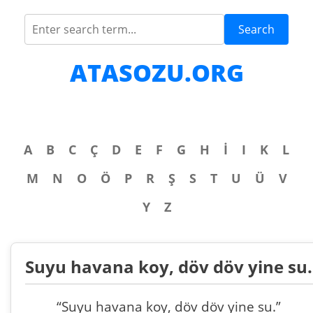
Search
ATASOZU.ORG
A
B
C
Ç
D
E
F
G
H
İ
I
K
L
M
N
O
Ö
P
R
Ş
S
T
U
Ü
V
Y
Z
Suyu havana koy, döv döv yine su.
“Suyu havana koy, döv döv yine su.”