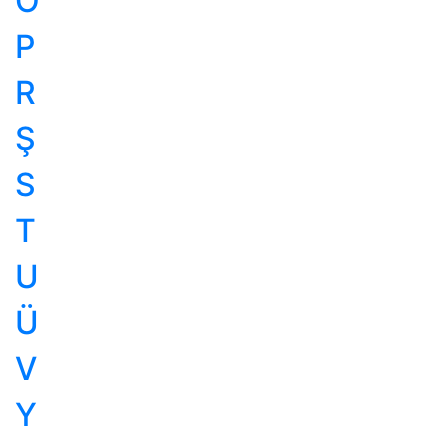
Ö
P
R
Ş
S
T
U
Ü
V
Y