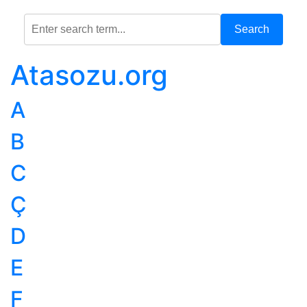
Search
Atasozu.org
A
B
C
Ç
D
E
F