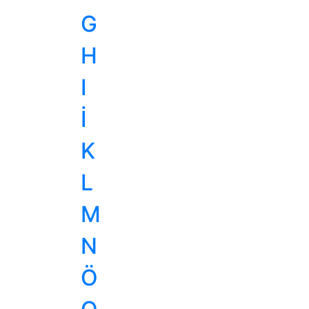
G
H
I
İ
K
L
M
N
Ö