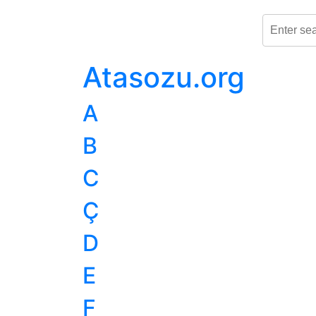
Atasozu.org
A
B
C
Ç
D
E
F