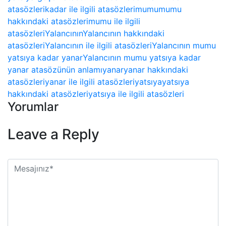
atasözleri
kadar ile ilgili atasözleri
mumu
mumu
hakkındaki atasözleri
mumu ile ilgili
atasözleri
Yalancının
Yalancının hakkındaki
atasözleri
Yalancının ile ilgili atasözleri
Yalancının mumu
yatsıya kadar yanar
Yalancının mumu yatsıya kadar
yanar atasözünün anlamı
yanar
yanar hakkındaki
atasözleri
yanar ile ilgili atasözleri
yatsıya
yatsıya
hakkındaki atasözleri
yatsıya ile ilgili atasözleri
Yorumlar
Leave a Reply