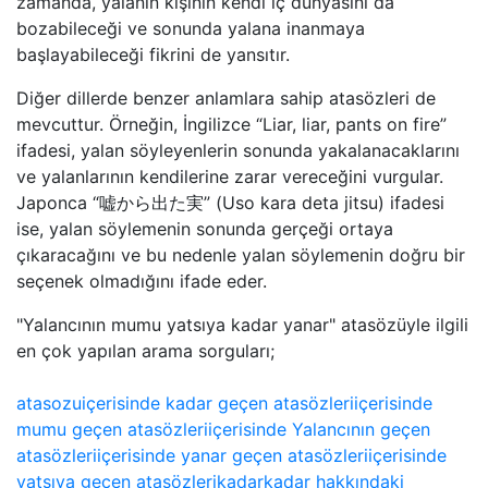
zamanda, yalanın kişinin kendi iç dünyasını da
bozabileceği ve sonunda yalana inanmaya
başlayabileceği fikrini de yansıtır.
Diğer dillerde benzer anlamlara sahip atasözleri de
mevcuttur. Örneğin, İngilizce “Liar, liar, pants on fire”
ifadesi, yalan söyleyenlerin sonunda yakalanacaklarını
ve yalanlarının kendilerine zarar vereceğini vurgular.
Japonca “嘘から出た実” (Uso kara deta jitsu) ifadesi
ise, yalan söylemenin sonunda gerçeği ortaya
çıkaracağını ve bu nedenle yalan söylemenin doğru bir
seçenek olmadığını ifade eder.
"Yalancının mumu yatsıya kadar yanar" atasözüyle ilgili
en çok yapılan arama sorguları;
atasozu
içerisinde kadar geçen atasözleri
içerisinde
mumu geçen atasözleri
içerisinde Yalancının geçen
atasözleri
içerisinde yanar geçen atasözleri
içerisinde
yatsıya geçen atasözleri
kadar
kadar hakkındaki