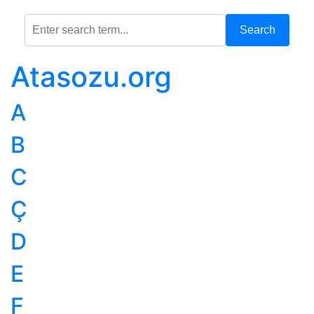
Search
Atasozu.org
A
B
C
Ç
D
E
F