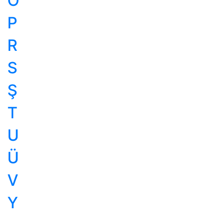
O
P
R
S
Ş
T
U
Ü
V
Y