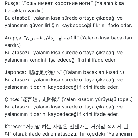
Rusça: “Ложь имеет короткие ноги.” (Yalanın kısa
bacakları vardır.)
Bu atasözü, yalanın kısa sürede ortaya çıkacağı ve
yalancının güvenilirliğini kaybedeceği fikrini ifade eder.
Arapça: “الكذبة لها رجلان قصيران.” (Yalanın kısa bacakları
vardır.)
Bu atasözü, yalanın kısa sürede ortaya çıkacağı ve
yalancının kendini ifşa edeceği fikrini ifade eder.
Japonca: “嘘は足が短い.” (Yalanın bacakları kısadır.)
Bu atasözü, yalanın kısa sürede ortaya çıkacağı ve
yalancının itibarını kaybedeceği fikrini ifade eder.
Çince: “谎言短，走路跛.” (Yalan kısadır, yürüyüşü topal.)
Bu atasözü, yalanın kısa sürede ortaya çıkacağı ve
yalancının itibarını kaybedeceği fikrini ifade eder.
Korece: “거짓말 하는 사람은 언젠가는 거짓말 적시게 된
다” olarak ifade edilen atasözü, Türkçe’deki “Yalancının