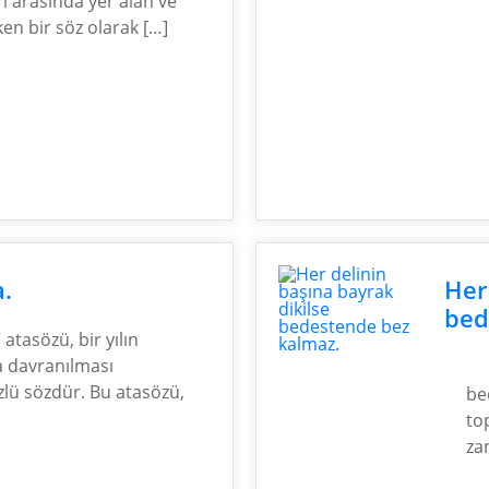
ri arasında yer alan ve
ken bir söz olarak […]
a.
Her
bed
 atasözü, bir yılın
ca davranılması
özlü sözdür. Bu atasözü,
be
to
za