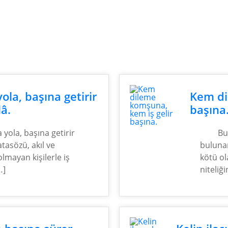
yola, başına getirir
Kem di
lâ.
başına
a yola, başına getirir
Bu
atasözü, akıl ve
bulunan
lmayan kişilerle iş
kötü ola
…]
niteliğ