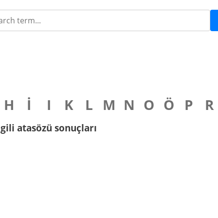
H
İ
I
K
L
M
N
O
Ö
P
R
lgili atasözü sonuçları