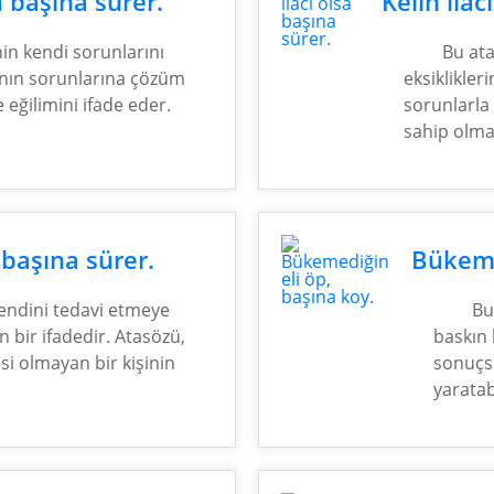
 başına sürer.
Kelin ilac
nin kendi sorunlarını
Bu ata
ının sorunlarına çözüm
eksiklikler
eğilimini ifade eder.
sorunlarla
sahip olma
 başına sürer.
Bükeme
endini tedavi etmeye
Bu
n bir ifadedir. Atasözü,
baskın 
isi olmayan bir kişinin
sonuçsu
yaratab