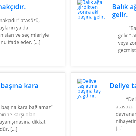
akçıdır.
Balık a
gelir.
akçıdır” atasözü,
ayların ya da
“Ba
nışları ve seçimleriyle
gelir.” 
unu ifade eder. […]
veya zor
geçmişt
; başına kara
Deliye t
“Del
atasözü,
z; başına kara bağlamaz”
davranan
birine karşı olan
nihayeti
dayanışmasına dikkat
[…]
dür. […]