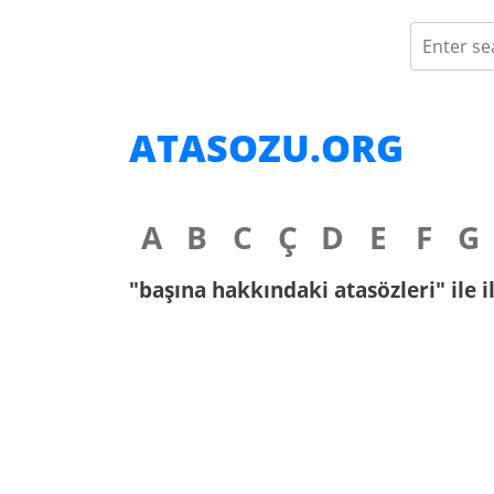
ATASOZU.ORG
A
B
C
Ç
D
E
F
G
"başına hakkındaki atasözleri" ile i