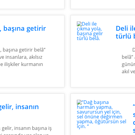
, başına getirir
Deli i
türlü 
, başına getirir belâ”
D
e insanlara, akılsız
belâ”
e ilişkiler kurmanın
günüm
akıl v
elir, insanın
 gelir, insanın başına iş