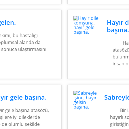
elen.
Hayır d
başına
ekimi, bu hastalığı
Toplumsal alanda da
Ha
i sonuca ulaştırmasını
atasözü
bulunma
insanın
ayır gele başına.
Sabreyle
yır gele başına atasözü,
Bir 
ilere iyi dileklerde
hayırlı s
 de olumlu şekilde
giriştiği