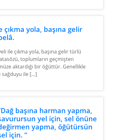
le çıkma yola, başına gelir
belâ.
eli ile çıkma yola, başına gelir türlü
 atasözü, toplumların geçmişten
üze aktardığı bir öğüttür. Genellikle
e sağduyu ile […]
“Dağ başına harman yapma,
savurursun yel için, sel önüne
değirmen yapma, öğütürsün
sel için. “