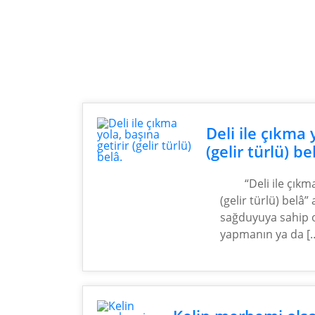
Deli ile çıkma 
(gelir türlü) be
“Deli ile çıkm
(gelir türlü) belâ” 
sağduyuya sahip o
yapmanın ya da [